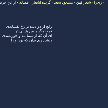
›
ری‌را
›
شعر کهن
›
مسعود سعد
›
گزیده اشعار
›
قصاید
›
از این حزی
زانچ از دو دیده بر رخ بفشاندی
فردا مگر ز من بنیابی تو
ای آن که از سما مه و خورشیدی
دلشاد زی بدان که بود او را