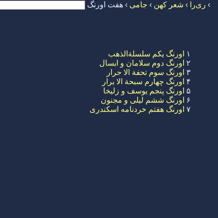
›
ری‌را
›
شعر کهن
›
جامی
›
هفت اورنگ
۱
اورنگ یکم سلسلةالذهب
۲
اورنگ دوم سلامان و ابسال
۳
اورنگ سوم تحفة الا حرار
۴
اورنگ چهارم سبحة الا برار
۵
اورنگ پنجم یوسف و زلیخا
۶
اورنگ ششم لیلی و مجنون
۷
اورنگ هفتم خردنامه اسکندری