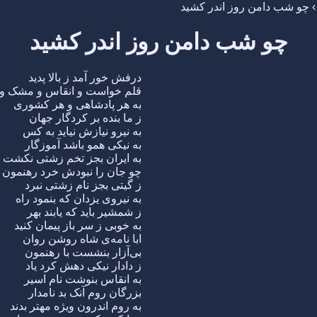
چو شب دامن روز اندر کشید
چو شب دامن روز اندر کشید
درفش خور آمد ز بالا پدید
قلم خواست و انقاس و مشک و 
به هر پادشاهی و هر کشوری
ز ما بنده بر کردگار جهان
به نیرو نیازش نیاید به کس
به نیکی همو باشد آموزگار
به ایران بجز تخم زشتی نکشت
چو جان را نبودش خرد رهنمون
ز گیتی بجز نام زشتی نبرد
به نیروی یزدان که بنمود راه
ز شمشیر باید که یابند بهر
به خوبی ز سر باز پیمان کنید
ابا نامه‌ی شاه روشن روان
بی‌آزار بنشست با رهنمون
ز دادار نیکی دهش کرد یاد
به انقاس بنوشت نام اسیر
بزرگان روم آنک بد نامدار
به روم اندرون ویژه مهتر بدند