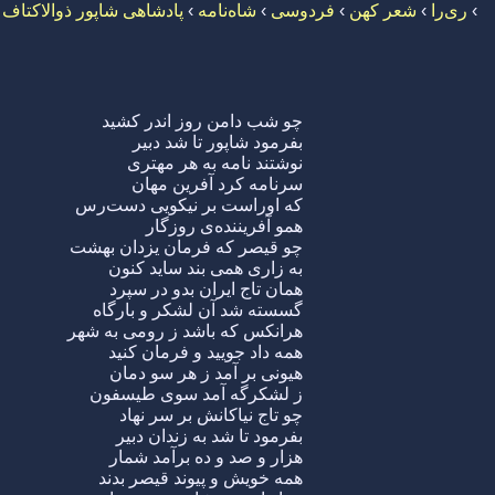
›
ری‌را
›
شعر کهن
›
فردوسی
›
شاه‌نامه
›
پادشاهی شاپور ذوالاکتاف
›
چو شب دامن روز اندر کشید
بفرمود شاپور تا شد دبیر
نوشتند نامه به هر مهتری
سرنامه کرد آفرین مهان
که اوراست بر نیکویی دست‌رس
همو آفریننده‌ی روزگار
چو قیصر که فرمان یزدان بهشت
به زاری همی بند ساید کنون
همان تاج ایران بدو در سپرد
گسسته شد آن لشکر و بارگاه
هرانکس که باشد ز رومی به شهر
همه داد جویید و فرمان کنید
هیونی بر آمد ز هر سو دمان
ز لشکرگه آمد سوی طیسفون
چو تاج نیاکانش بر سر نهاد
بفرمود تا شد به زندان دبیر
هزار و صد و ده برآمد شمار
همه خویش و پیوند قیصر بدند