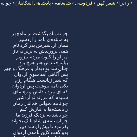
›
ری‌را
›
شعر کهن
›
فردوسی
›
شاه‌نامه
›
پادشاهی اشکانیان
›
چو نه 
چو نه ماه بگذشت بر ماه‌چهر
به ماننده‌ی نامدار اردشیر
همان اردشیرش پدر کرد نام
همی پروریدش به بربر به ناز
مر او را کنون مردم تیزویر
بیاموختندش هنر هرچ بود
چنان شد به دیدار و فرهنگ و چهر
پس آگاهی آمد سوی اردوان
که شیر ژیانست هنگام رزم
یکی نامه بنوشت پس اردوان
که ای مرد بادانش و رهنمای
شنیدم که فرزند تو اردشیر
چو نامه بخوانی هم‌اندر زمان
ز بایسته‌ها بی‌نیازش کنم
چو باشد به نزدیک فرزند ما
چو آن نامه‌ی شاه بابک بخواند
بفرمود تا پیش او شد دبیر
بدو گفت کاین نامه‌ی اردوان