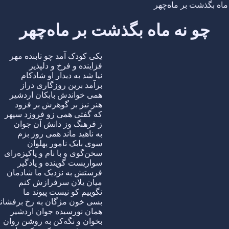
ماه بگذشت بر ماه‌چهر
چو نه ماه بگذشت بر ماه‌چهر
یکی کودک آمد چو تابنده مهر
فزاینده و فرخ و دلپذیر
نیا شد به دیدار او شادکام
برآمد برین روزگاری دراز
همی خواندش بابکان اردشیر
هنر نیز بر گوهرش بر فزود
که گفتی همی زو فروزد سپهر
ز فرهنگ وز دانش آن جوان
به ناهید ماند همی روز بزم
سوی بابک نامور پهلوان
سخن‌گوی و با نام و پاکیزه‌رای
سواریست گوینده و یادگیر
فرستش به نزدیک ما شادمان
میان یلان سرفرازش کنم
نگوییم کو نیست پیوند ما
بسی خون مژگان به رخ برفشاند
همان نورسیده جوان اردشیر
بخوان و نگه‌کن به روشن روان