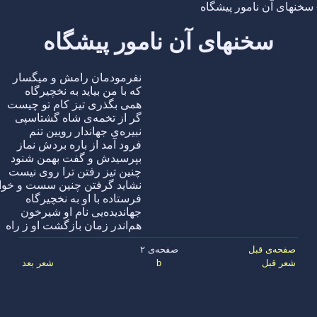
سخنهای آن نامور پیشگاه
سخنهای آن نامور پیشگاه
نفرمودمان رامش و میگسار
که با من بیاید به نخچیرگاه
همی بگذری تیز کام تو چیست
گر از تخمه‌ی شاه گشتاسپی
نبیره‌ی جهاندار رویین تنم
فرود آمد از باره بردش نماز
بپرسیدش و گفت بهمن شنود
چنین تیز رفتن ترا روی نیست
نشاید گرفتن چنین سست و خوا
فرستاده با او به نخچیرگاه
جهاندیده‌یی نام او شیرخون
هم‌اندر زمان بازگشت او ز راه
صفحه‌ی قبل
صفحه‌ی ۲
شعر قبل
b
شعر بعد