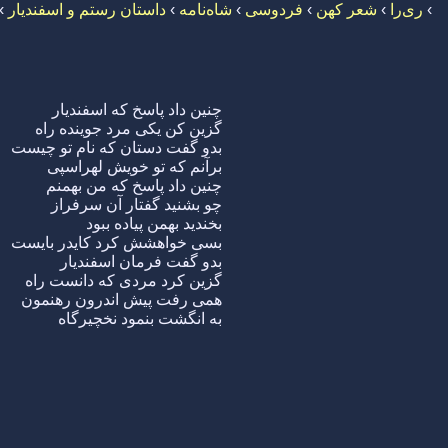
›
ری‌را
›
شعر کهن
›
فردوسی
›
شاه‌نامه
›
داستان رستم و اسفندیار
›
چنین داد پاسخ که اسفندیار
گزین کن یکی مرد جوینده راه
بدو گفت دستان که نام تو چیست
برآنم که تو خویش لهراسپی
چنین داد پاسخ که من بهمنم
چو بشنید گفتار آن سرفراز
بخندید بهمن پیاده ببود
بسی خواهشش کرد کایدر بایست
بدو گفت فرمان اسفندیار
گزین کرد مردی که دانست راه
همی رفت پیش اندرون رهنمون
به انگشت بنمود نخچیرگاه