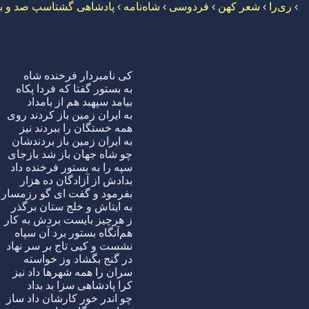
›
ری‌را
›
شعر کهن
›
فردوسی
›
شاه‌نامه
›
پادشاهی گشتاسپ صد و ب
کی نامبردار فرخنده شاه
به بستور گفتا که فردا پکاه
بیامد سپهبد هم از بامداد
به ایران زمین باز کردند روی
همه خستگان را ببردند نیز
به ایران زمین باز بردندشان
چو شاه جهان باز شد بازجای
سپه را به بستور فرخنده داد
بدادش از آزادگان ده هزار
بفرمود و گفت ای گو رزمسار
به ایتاش و خلج ستان برگذر
ز هرچیز بایست بردش به کار
هم‌آنگاه بستور برد آن سپاه
نشست و کیی تاج بر سر نهاد
در گنج بگشاد وز خواسته
سران را همه شهرها داد نیز
کرا پادشاهی سزا بد بداد
چو اندر خور کارشان داد ساز