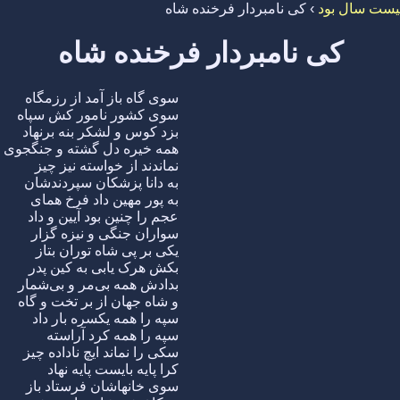
یست سال بود
›
کی نامبردار فرخنده شاه
کی نامبردار فرخنده شاه
سوی گاه باز آمد از رزمگاه
سوی کشور نامور کش سپاه
بزد کوس و لشکر بنه برنهاد
همه خیره دل گشته و جنگجوی
نماندند از خواسته نیز چیز
به دانا پزشکان سپردندشان
به پور مهین داد فرخ همای
عجم را چنین بود آیین و داد
سواران جنگی و نیزه گزار
یکی بر پی شاه توران بتاز
بکش هرک یابی به کین پدر
بدادش همه بی‌مر و بی‌شمار
و شاه جهان از بر تخت و گاه
سپه را همه یکسره بار داد
سپه را همه کرد آراسته
سکی را نماند ایچ ناداده چیز
کرا پایه بایست پایه نهاد
سوی خانهاشان فرستاد باز