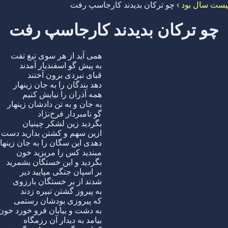
یست سال بود
›
چو ترکان بدیدند کارجاسپ رفت
چو ترکان بدیدند کارجاسپ رفت
همی آید از هر سوی تیغ تفت
به پیش گو اسفندیار آمدند
قبای نبردی برون آختند
دهد بندگان را به جان زینهار
همه آذران را نیایش کنیم
به جان و به تن دادشان زینهار
گو نامبردار فرخ‌نژاد
بگردید زین لشکر چینیان
ازین سهم و کشتن بدارید دست
دهدی این سگان را به جان زینها
مبندید کس را مریزید خون
بگردید و این خستگان بشمرید
بر اسپان جنگی مپایید دیر
شدند از بر خستگان بارزوی
به پیروز گشتن تبیره زدند
که پیروزی بودشان رستمی
به دشت و بیابان فرو خورد خون
بیامد به دیدار آن رزمگاه