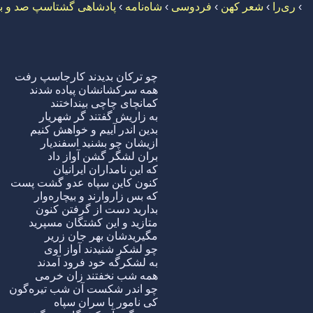
›
ری‌را
›
شعر کهن
›
فردوسی
›
شاه‌نامه
›
پادشاهی گشتاسپ صد و ب
چو ترکان بدیدند کارجاسپ رفت
همه سرکشانشان پیاده شدند
کمانچای چاچی بینداختند
به زاریش گفتند گر شهریار
بدین اندر آییم و خواهش کنیم
ازیشان چو بشنید اسفندیار
بران لشگر گشن آواز داد
که این نامداران ایرانیان
کنون کاین سپاه عدو گشت پست
که بس زاروارند و بیچاره‌وار
بدارید دست از گرفتن کنون
متازید و این کشتگان مسپرید
مگیریدشان بهر جان زریر
چو لشکر شنیدند آواز اوی
به لشکرگه خود فرود آمدند
همه شب نخفتند زان خرمی
چو اندر شکست آن شب تیره‌گون
کی نامور با سران سپاه