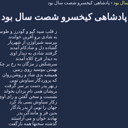
ال بود
›
پادشاهی کیخسرو شصت سال بود
پادشاهی کیخسرو شصت سال بود
ز قلب سپه گیو و گودرز و طو
به شادی برو آفرین خواندند
بپرسید شیراوژن از شهریار
گشاده دل و شادکام آمدند
گرفتند شادی به دیدار اوی
به دیدار فرخ کلاه آمدند
سرشکش ز مژگان به رخ بر چکی
تهمتن ببوسید روی زمین
همیشه بدی شاد و روشن‌روان
که پروردگار سیاوش تویی
ز بهر پدر دست بر سر گرفت
بریشان همی نام یزدان بخواند
نشست و سخن گفتن و رای اوی
زکار سیاوش بسی یاد کرد
جهان را تویی از پدر یادگار
بدین فر و مانندگی پدر
نهادند خوان و می آراستند
گذشته سخنها همه بازگفت