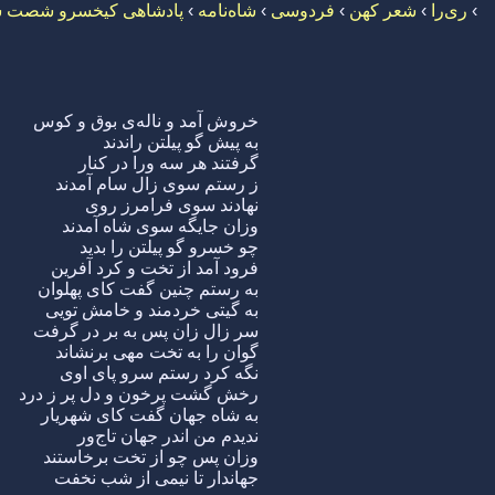
›
ری‌را
›
شعر کهن
›
فردوسی
›
شاه‌نامه
›
پادشاهی کیخسرو شصت س
خروش آمد و ناله‌ی بوق و کوس
به پیش گو پیلتن راندند
گرفتند هر سه ورا در کنار
ز رستم سوی زال سام آمدند
نهادند سوی فرامرز روی
وزان جایگه سوی شاه آمدند
چو خسرو گو پیلتن را بدید
فرود آمد از تخت و کرد آفرین
به رستم چنین گفت کای پهلوان
به گیتی خردمند و خامش تویی
سر زال زان پس به بر در گرفت
گوان را به تخت مهی برنشاند
نگه کرد رستم سرو پای اوی
رخش گشت پرخون و دل پر ز درد
به شاه جهان گفت کای شهریار
ندیدم من اندر جهان تاج‌ور
وزان پس چو از تخت برخاستند
جهاندار تا نیمی از شب نخفت