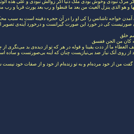
مرگ نبودی وخوش بودی ملک دنیا اگر زوالش نبودی و علی هذه الوتی
 و هو الذی ینزل الغیث من بعد ما قنطوا و رب بعد یورث قربا و رب م
 آمدن خواجه تاشانس را کی او را در آن حجره دفینه است به سبب مح
ن صورتیست کی در خورد این صورت گیرانست و درخورد آینه‌ی تصویر ا
مم خلق
نه کان من الجن ففسق
الغطاء ما از ددت یقینا و قوله در هر که تو از دیده‌ی بد می‌نگری از 
 از روی آنک نیاز ضد بی‌نیازیست چنان که آینه بی‌صورتست و ساده
ت من از خود مرده‌ام و به تو زنده‌ام از خود و از صفات خود نیست ش