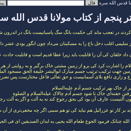
نا قدس الله سره
فال
ر پنجم از کتاب مولانا قدس الله س
دند در تعجب ماند کی حکمت بانگ سگ پاسبانیست بانگ در اندرون شک
 سلیمی اغلب دخل باغ را به مسکینان می‌داد چون انگور بودی عشر د
داد خلقان کی آن را قابلیت باید زیرا عطا قدیم است و قابلیت ح
سلام را اشارت کرد کی برو از زمین مشتی خاک برگیر و به روایتی از 
 زمین جهت ترکیب ترتیب جسم مبارک ابوالبشر خلیفة الحق مسجود الملک
ع و زاری دافع بلای آسمانیست و حق تعالی فاعل مختارست پس تضرع و
ر از خاک بهر ترکیب جسم آدم علیه‌السلام
رفتن حفنه‌ای خاک تا شود جسم آدم چالاک عیله‌السلام و الصلوة
ن آلتیست عارف آن بود کی بحق رجوع کند نه به آلت و اگر به آلت رجوع
 بر کار تو عزرائیل هم نیاید کی تو هم سببی اگر چه مخفی‌تری از آن س
لله چنانک فرمود الجوع طعام الله یحیی به ابدان الصدیقین ای فی الج