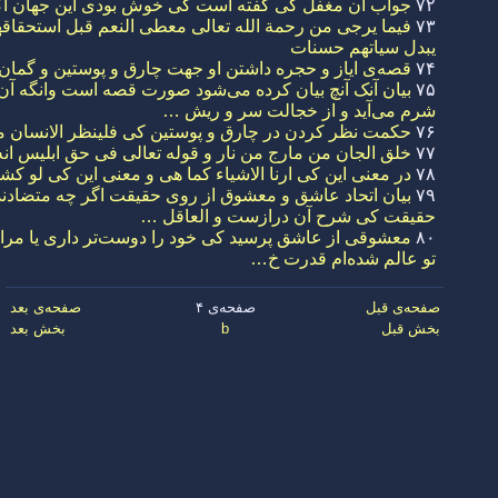
۷۲
جواب آن مغفل کی گفته است کی خوش بودی این جهان اگر 
۷۳
فیما یرجی من رحمة الله تعالی معطی النعم قبل استحقاقها
یبدل سیاتهم حسنات
۷۴
قصه‌ی ایاز و حجره داشتن او جهت چارق و پوستین و گمان
۷۵
بیان آنک آنچ بیان کرده می‌شود صورت قصه است وانگه آ
شرم می‌آید و از خجالت سر و ریش …
۷۶
حکمت نظر کردن در چارق و پوستین کی فلینظر الانسان 
۷۷
خلق الجان من مارج من نار و قوله تعالی فی حق ابلیس ا
۷۸
در معنی این کی ارنا الاشیاء کما هی و معنی این کی لو کشف 
۷۹
بیان اتحاد عاشق و معشوق از روی حقیقت اگر چه متضادند
حقیقت کی شرح آن درازست و العاقل …
۸۰
معشوقی از عاشق پرسید کی خود را دوست‌تر داری یا مرا گف
تو عالم شده‌ام قدرت خ…
صفحه‌ی قبل
صفحه‌ی ۴
صفحه‌ی بعد
بخش قبل
b
بخش بعد