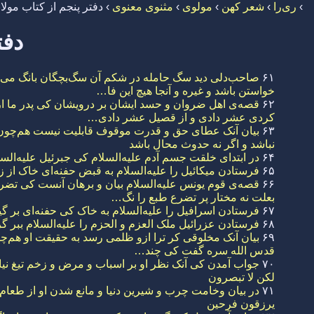
›
ری‌را
›
شعر کهن
›
مولوی
›
مثنوی معنوی
›
دفتر پنجم از کتاب مولا
دفت
۶۱
صاحب‌دلی دید سگ حامله در شکم آن سگ‌بچگان بانگ می‌کر
خواستن باشد و غیره و آنجا هیچ این فا…
۶۲
قصه‌ی اهل ضروان و حسد ایشان بر درویشان کی پدر ما از
کردی عشر دادی و از قصیل عشر دادی…
۶۳
بیان آنک عطای حق و قدرت موقوف قابلیت نیست هم‌چون 
نباشد و اگر نه حدوث محال باشد
۶۴
در ابتدای خلقت جسم آدم علیه‌السلام کی جبرئیل علیه‌ال
۶۵
فرستادن میکائیل را علیه‌السلام به قبض حفنه‌ای خاک از
۶۶
قصه‌ی قوم یونس علیه‌السلام بیان و برهان آنست کی تضر
بعلت نه مختار پر تضرع طبع را نگ…
۶۷
فرستادن اسرافیل را علیه‌السلام به خاک کی حفنه‌ای بر گی
۶۸
فرستادن عزرائیل ملک العزم و الحزم را علیه‌السلام ببر گ
۶۹
بیان آنک مخلوقی کر ترا ازو ظلمی رسد به حقیقت او هم‌چو
قدس الله سره گفت کی چند…
۷۰
جواب آمدن کی آنک نظر او بر اسباب و مرض و زخم تیغ نیاید
لکن لا تبصرون
۷۱
در بیان وخامت چرب و شیرین دنیا و مانع شدن او از طعام ا
یرزقون فرحین