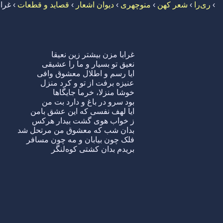
›
ری‌را
›
شعر کهن
›
منوچهری
›
دیوان اشعار
›
قصاید و قطعات
›
غراب
غرابا مزن بیشتر زین نعیقا
نعیق تو بسیار و ما را عشیقی
ایا رسم و اطلال معشوق وافی
عنیزه برفت از تو و کرد منزل
خوشا منزلا، خرما جایگاها
بود سرو در باغ و دارد بت من
ایا لهف نفسی که این عشق بامن
ز خواب هوی گشت بیدار هرکس
بدان شب که معشوق من مرتحل شد
فلک چون بیابان و مه چون مسافر
بریدم بدان کشتی کوه‌لنگر