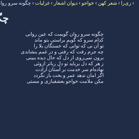
›
ری‌را
›
شعر کهن
›
خواجو
›
دیوان اشعار
›
غزلیات
›
چگونه سرو روان
چگ
چگونه سرو روان گویمت که عین روانی
کدام سرو که گویم براستی بتو ماند
تو آن نی که توانی که خستگان بلا را
چه جرم رفت که رفتی و در غمم بنشاندی
برون نمی‌روی از دل که حال دیده ببینی
ز هر که دل برباید تو دل رباتر ازوئی
نهاده‌ام سر خدمت بر آستان ارادت
اگر امان ندهد عمر و بخت باز نگردد
مکن ملامت خواجو بعشقبازی و مستی