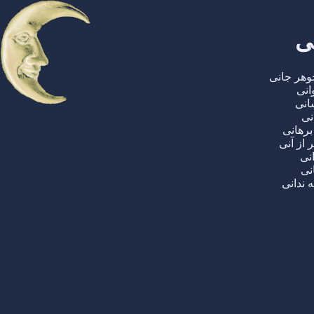
ی
وهر جانی
انی
انی
نی
برهانی
 از آنی
نی
نی
 ندانی