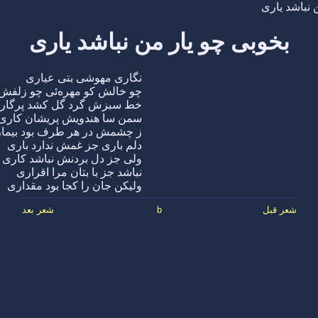
 نباشد یاری
بخوبی چو یار من نباشد یاری
نگاری مهوشی بتی عیاری
چو خالش کو مهره‌ئی چو زلفش
خط سبزش گرد گل کشد پرگار
سمن سا هندویش پریشان کاری
ز چشمش در هر طرف بود بیما
دلم باری جز غمش ندارد باری
ولی جز دل بردنش نباشد کاری
نباشد جز با بتان مرا اقراری
ولیکن جان را کجا بود مقداری
شعر قبل
b
شعر بعد