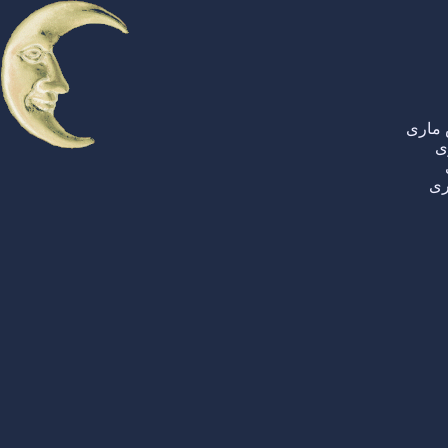
 ماری
ی
ری