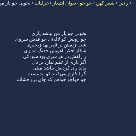
›
ری‌را
›
شعر کهن
›
خواجو
›
دیوان اشعار
›
غزلیات
›
بخوبی چو یار من
بخوبی چو یار من نباشد یاری
چو رویش کو لاله‌ئی چو قدش سروی
شب زلفش بر قمر نهد زنجیری
شکار افکن آهویش خدنگ اندازی
ز زلفش در هر سری بود سودائی
اگر باری از غمم ندارد بر دل
بدلداری کردنش نباشد میلی
گر انکارم می‌کنند کو بیدینست
چو خواجو خواهم که جان برو فشانم