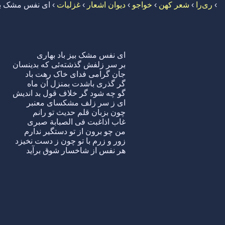
›
ری‌را
›
شعر کهن
›
خواجو
›
دیوان اشعار
›
غزلیات
›
ای نفس مشک بیز
ای نفس مشک بیز باد بهاری
بر سر زلفش گذشته‌ئی که بدینسان
جان گرامی فدای خاک رهت باد
گر گذری باشدت بمنزل آن ماه
گو چه شود گر خلاف قول بد اندیش
ای ز سر زلف مشکسای معنبر
چون بزبان قلم حدیث تو رانم
غاب اذاغبت فی الصبابة صبری
من چو برون از تو دستگیر ندارم
زور و زرم با تو چون ز دست نخیزد
هر نفس از شاخسار شوق برآید