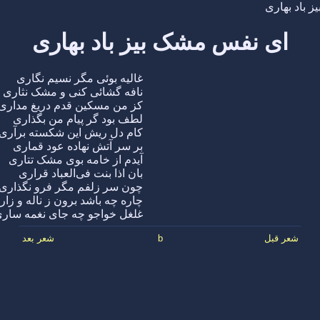
 باد بهاری
ای نفس مشک بیز باد بهاری
غالیه بوئی مگر نسیم نگاری
نافه گشائی کنی و مشک نثاری
کز من مسکین قدم دریغ مداری
لطف بود گر پیام من بگذاری
کام دل ریش این شکسته برآری
بر سر آتش نهاده عود قماری
آیدم از خامه بوی مشک تتاری
بان اذا بنت فی‌العباد قراری
چون سر زلفم مگر فرو نگذاری
چاره چه باشد برون ز ناله و زار
غلغل خواجو چه جای نغمه سار
شعر قبل
b
شعر بعد