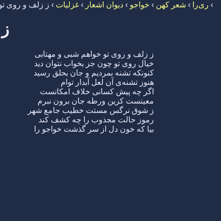
›
ری‌را
›
شعر کهن
›
خواجو
›
دیوان اشعار
›
غزلیات
›
ز زلف و روی تو
ز 
ز زلف و روی تو خواهم شبی و مهتابی
خیال روی تو چون جز بخواب نتوان دید
کنونکه تشنه بمردیم و جان بحلق رسید
هنوز تشنه‌ی آن لعل آبدار توام
اگر چه پیش کسانی خلاف امکانست
معینست کزین ورطه جان برون نبرم
ز شوق نرگس مستت خطیب جامع شهر
رموز حالت مجذوب را چه کشف کند
بیا که خون دل از سر گذشت خواجو را