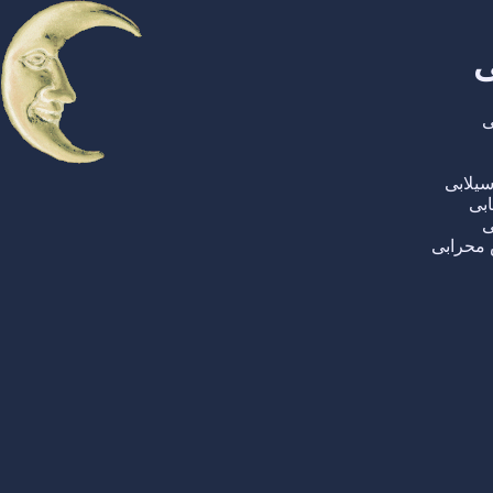
ی
ی
یلابی
ابی
ی
محرابی