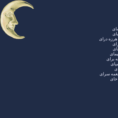
ای
بای
هرزه درای
ای
ای
یمای
ه برای
پای
ای
غمه سرای
خای