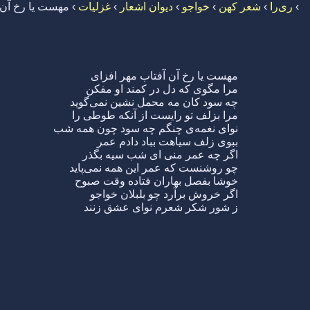
›
ری‌را
›
شعر کهن
›
خواجو
›
دیوان اشعار
›
غزلیات
›
مهست یا رخ آن 
مهست یا رخ آن آفتاب مهر افزای
مرا مگوی که دل در کمند او مفکن
چه سود کان مه محمل نشین نمی‌گوید
مرا بزلف تو رایست از آنکه طوطی را
نوای نغمه‌ی چنگم چه سود چون همه شب
ببوی زلف سیاهت بباد دادم عمر
اگر چه عمر منی ای شب سیه بگذر
چو روشنست که عمر این همه نمی‌پاید
خوشا بفصل بهاران فتاده وقت صبوح
اگر خروش برآرد چو بلبلان خواجو
ز شور شکر شعرم نوای عشق زنند