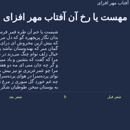
آفتاب مهر افزای
مهست یا رخ آن آفتاب مهر افزای
شبست یا خم آن طره قمر فرس
بدان نگار پریچهره گو که دل مر
که بیش ازین مخروش ای درای 
گمان مبر که بهندوستان نباشد ر
خیال زلف توام چنگ می‌زند در ن
مرا که گفت که بنشین و باد میپ
و گر چه جان منی ای مه دو هفت
مرا چو عمرعزیزی تو نیز بیش م
نوای پرده‌سرا در هوای پرده‌سر
چه غم خورد گل سوری ز مرغ ن
به بوستان سخن طوطیان شکر 
شعر قبل
b
شعر بعد