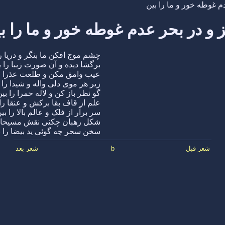
م غوطه خور و ما را بین
 و در بحر عدم غوطه خور و ما را ب
چشم موج افکن ما بنگر و دریا را
برگشا دیده و آن صورت زیبا را ب
عیب وامق مکن و طلعت عذرا را
زیر هر موی دلی واله و شیدا را 
گو نظر باز کن و لاله حمرا را بی
علم از قاف بقا برکش و عنقا را 
سر برآر از فلک و عالم بالا را بی
شکل رهبان چکنی نقش مسیحا ر
سخن سحر چه گوئی ید بیضا را ب
شعر قبل
b
شعر بعد