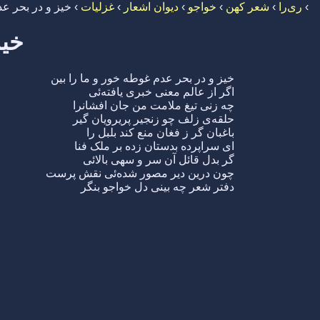
›
ری‌را
›
شعر کهن
›
خواجو
›
دیوان اشعار
›
غزلیات
›
خیز و در بحر عد
خیز
خیز و در بحر عدم غوطه خور و ما را بین
اگر از عالم معنی خبری یافته‌ئی
چه زنی تیغ ملامت من جان افشانرا
حلقه‌ی زلف چو زنجیر پریرویان گیر
باغبان گر ز فغان منع کند بلبل را
ای سراپرده بدستان زده بر ملک فنا
گر بدل قائل آن سر و سهی بالائی
چون درین دیر مصور شده‌ئی نقش پرست
دفتر شعر چه بینی دل خواجو بنگر