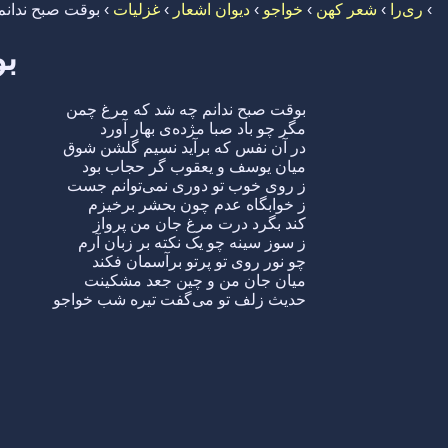
›
ری‌را
›
شعر کهن
›
خواجو
›
دیوان اشعار
›
غزلیات
›
بوقت صبح ندان
بو
بوقت صبح ندانم چه شد که مرغ چمن
مگر چو باد صبا مژده‌ی بهار آورد
در آن نفس که برآید نسیم گلشن شوق
میان یوسف و یعقوب گر حجاب بود
ز روی خوب تو دوری نمی‌توانم جست
ز خوابگاه عدم چون بحشر برخیزم
کند بگرد درت مرغ جان من پرواز
ز سوز سینه چو یک نکته بر زبان آرم
چو نور روی تو پرتو برآسمان فکند
میان جان من و چین جعد مشکینت
حدیث زلف تو می‌گفت تیره شب خواجو