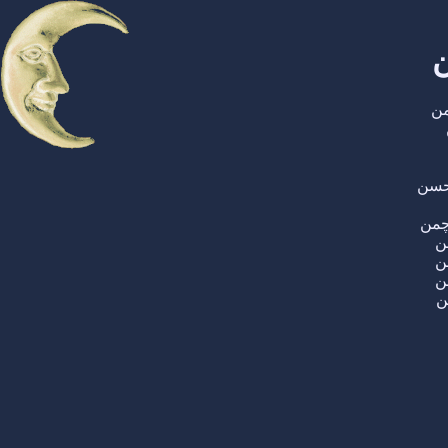
ن
من
 حسن
چمن
ن
ن
ن
ن