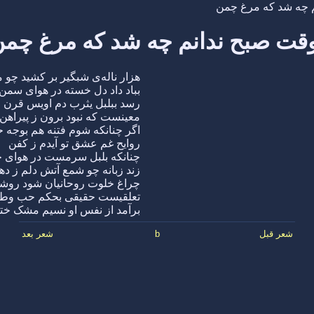
م چه شد که مرغ چمن
قت صبح ندانم چه شد که مرغ چم
هزار ناله‌ی شبگیر بر کشید چو 
بباد داد دل خسته در هوای سمن
رسد ببلبل یثرب دم اویس قرن
معینست که نبود برون ز پیراهن
اگر چنانکه شوم فتنه هم بوجه
روایح غم عشق تو آیدم ز کفن
چنانکه بلبل سرمست در هوای 
زند زبانه چو شمع آتش دلم ز ده
چراغ خلوت روحانیان شود روش
تعلقیست حقیقی بحکم حب وط
برآمد از نفس او نسیم مشک خت
شعر قبل
b
شعر بعد