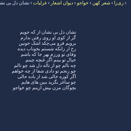
›
ری‌را
›
شعر کهن
›
خواجو
›
دیوان اشعار
›
غزلیات
›
نشان دل بی نشا
نشان دل بی نشان از که جویم
گر از کوی او روی رفتن ندارم
برویم فرو می‌چکد اشک خونین
رخ ار زانکه شستم بخوناب دیده
وفای تو ورزم بهر جا که باشم
خیال تو بینم اگر غنچه چینم
چه نالم چو از ناله دل شد چو نالم
چو رنجم تو دادی شفا از چه خواهم
اگر کوزه خالی شد از باده حالی
چو ساغر بگرید ببین های هایم
بچوگان مزن بیش ازینم چو خواجو