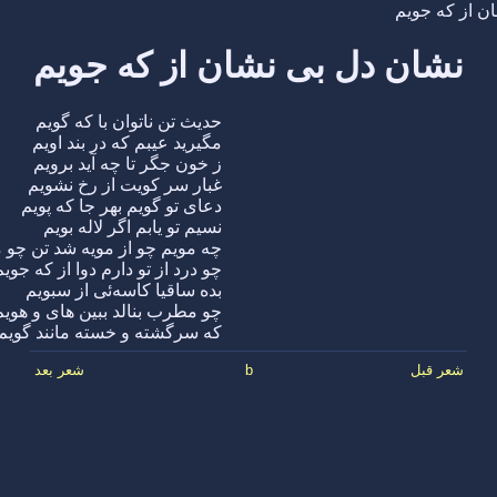
ن از که جویم
نشان دل بی نشان از که جویم
حدیث تن ناتوان با که گویم
مگیرید عیبم که در بند اویم
ز خون جگر تا چه آید برویم
غبار سر کویت از رخ نشویم
دعای تو گویم بهر جا که پویم
نسیم تو یابم اگر لاله بویم
چه مویم چو از مویه شد تن چو 
چو درد از تو دارم دوا از که جویم
بده ساقیا کاسه‌ئی از سبویم
چو مطرب بنالد ببین های و هویم
که سرگشته و خسته مانند گویم
شعر قبل
b
شعر بعد