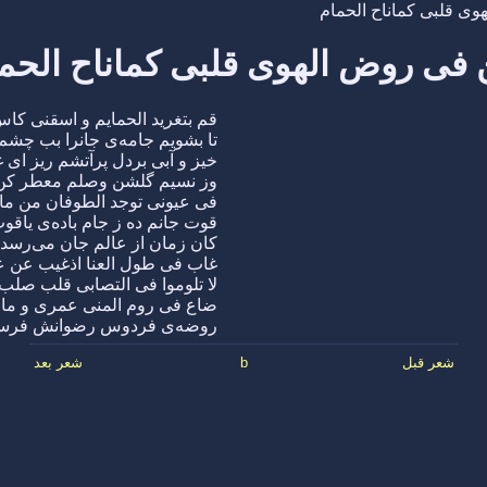
ی قلبی کماناح الحمام
فی روض الهوی قلبی کماناح الحم
قم بتغرید الحمایم و اسقنی کاس
تا بشویم جامه‌ی جانرا بب چشم
خیز و آبی بردل پرآتشم ریز ای غ
وز نسیم گلشن وصلم معطر کن
فی عیونی توجد الطوفان من ماء
قوت جانم ده ز جام باده‌ی یاقو
کان زمان از عالم جان می‌رسد د
غاب فی طول العنا اذغیب عن عی
لا تلوموا فی التصابی قلب صلب
ضاع فی روم المنی عمری و ما 
روضه‌ی فردوس رضوانش فرستد
شعر قبل
b
شعر بعد