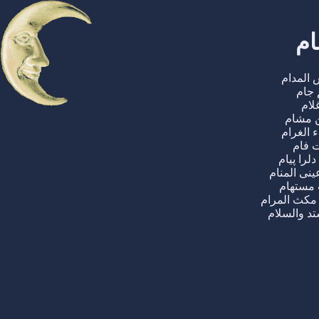
ام
 المدام
 جام
لام
 مشام
 الغرام
ت فام
لرا پیام
نی المنام
 مستهام
مکث المرام
 والسلام