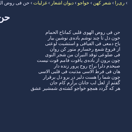
›
ری‌را
›
شعر کهن
›
خواجو
›
دیوان اشعار
›
غزلیات
›
حن فی روض الهو
حن 
حن فی روض الهوی قلبی کماناح الحمام
خون دل تا چند نوشم باده‌ی نوشین بیار
باح دمعی فی الفیافی و استشبت لوعتی
از فروغ شمع رخسارم منور کن روان
فی ضلوعی توقد النیران من شجر النوی
چون برون از باده‌ی یاقوت فامم قوت نیست
صبحدم دلرا براح روح پرور زنده دار
هان فی فرط الاسی مذنبت فی قلبی الاسی
چون شما را هست دلبر در برو دل برقرار
گفتم از لعل لب جانان برآرم کام جان
هر که گردد همچو خواجو کشته‌ی شمشیر عشق