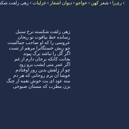
›
ری‌را
›
شعر کهن
›
خواجو
›
دیوان اشعار
›
غزلیات
›
زهی زلفت شکست
زهی زلفت شکسته نرخ سنبل
رسانده خط بیاقوت تو ریحان
عروسی را که او صاحب جمالست
چو ریش خستگانرا مرهم از تست
اگر گل را نباشد برگ پیوند
بجانت کانکه برجان دارم از غم
اگر عمر منی ایشب برو زود
چو از زلفش بدین روز اوفتادم
خوشا آن بزم روحانی که هر دم
منه عود ای بت خوش نغمه از چنگ
بزن مطرب که مستان صبوحی