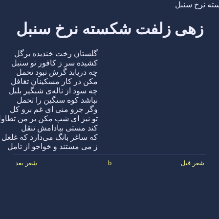
ه نرخ سنبل
زهی زلفت شکسته نرخ سنبل
گلستان رخت خندیده برگل
کشیده سر ز کافور تو سنبل
چه دریابد گرش نبود تحمل
مکن در کار مسکینان تغافل
چه سود از ناله‌ی شبگیر بلبل
نباشد کوه سنگین را تحمل
وگر جزو منی ای غم برو کل
تو نیز ای شب مکن بر من تطاو
کند مستی ببادامش تنقل
که ساغر بانگ می‌دارد که غلغل
ز می مستند و خواجو از تامل
شعر قبل
b
شعر بعد