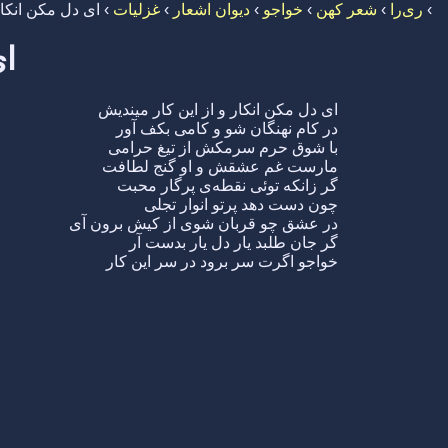
›
ری‌را
›
شعر کهن
›
خواجو
›
دیوان اشعار
›
غزلیات
›
ای دل مکن انکار
ای
ای دل مکن انکار و از این کار میندیش
در کام نهنگان شو و کامی بکف آور
با شوق حرم سرمکش از تیغ حرامی
مارست غم عشقش و او گنج لطافت
گر زانکه توئی نقطه‌ی پرگار محبت
چون دست دهد پرتو انوار تجلی
در عشق چو قربان شوی از کیش برون آی
گر جان طلبد یار دل یار بدست آر
خواجو اگرت سر برود در سر این کار