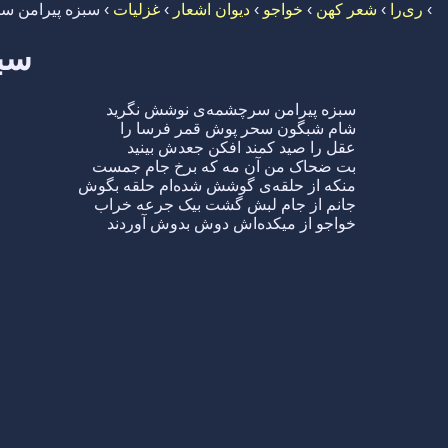
›
ری‌را
›
شعر کهن
›
خواجو
›
دیوان اشعار
›
غزلیات
›
سبزه پیرامن س
سب
سبزه پیرامن سرچشمه‌ی نوشش نگرید
شام شبگون سحر پوش قمر فرسا را
عقل را صید کمند افکن جعدش بینید
بت ضحاک من آن مه که برخ جام جمست
منکه از حلقه‌ی گوشش شده‌ام حلقه بگوش
جانم از جام لبش گشت بیک جرعه خراب
خواجو از میکده‌اش دوش بدوش آوردند