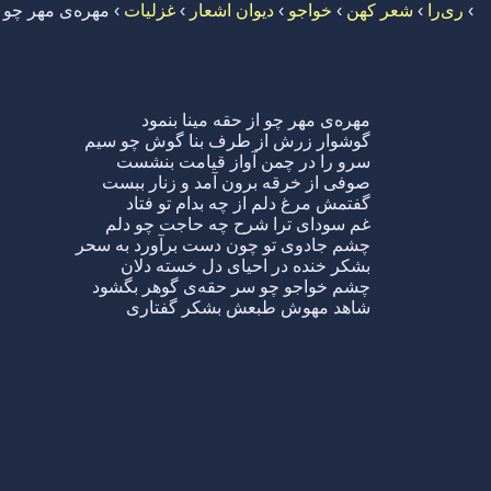
›
ری‌را
›
شعر کهن
›
خواجو
›
دیوان اشعار
›
غزلیات
›
مهره‌ی مهر چو ا
مهره‌ی مهر چو از حقه مینا بنمود
گوشوار زرش از طرف بنا گوش چو سیم
سرو را در چمن آواز قیامت بنشست
صوفی از خرقه برون آمد و زنار ببست
گفتمش مرغ دلم از چه بدام تو فتاد
غم سودای ترا شرح چه حاجت چو دلم
چشم جادوی تو چون دست برآورد به سحر
بشکر خنده در احیای دل خسته دلان
چشم خواجو چو سر حقه‌ی گوهر بگشود
شاهد مهوش طبعش بشکر گفتاری