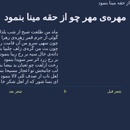
ز حقه مینا بنمود
مهره‌ی مهر چو از حقه مینا بنمود
ماه من طلعت صبح از شب یلدا ب
گوئی از جرم قمر زهره‌ی زهرا ب
چون سهی سرو من آن قامت رعن
چون بت من گره‌ی زلف چلیپا بن
دانه‌ی خال سیه بر رخ زیبا بنمود
بر رخ زرد اثر سر سویدا بنمود
رخت ازلفت چو ثعبان ید بیضا بن
لب جانبخش تو اعجاز مسیحا بنم
لعل ناب از صدف للی لالا بنمود
ای بسا شور که از لعل شکر خا ب
شعر قبل
b
شعر بعد