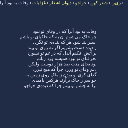
›
ری‌را
›
شعر کهن
›
خواجو
›
دیوان اشعار
›
غزلیات
›
وفات به بود آنرا
وفات به بود آنرا که در وفای تو نبود
چو خاک می‌شوم آن به که خاکپای تو باشم
اسیر بند شود هر که بنده‌ی تو نگردد
ز دیده دست بشویم اگر نه روی تو بیند
بر آتش افکنم آندل که در غم تو نسوزد
بجز ثنای تو نبود همیشه ورد زبانم
بود بجای منت صد هزار دوست ولیکن
دلم وفای تو ورزد چرا که هیچ نیرزد
گدای کوی تو بودن ز ملک روی زمین به
چو سر ز خاک برآرند هرکس بامیدی
ترا به چشم تو بینم چرا که دیده‌ی خواجو