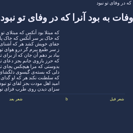
 که در وفای تو نبود
وفات به بود آنرا که در وفای تو نبود
که مبتلا بود آنکس که مبتلای تو ن
که خاک بر سر آنکس که خاک پای
جفای خویش کشد هر که آشنای ت
ز سر طمع ببرم گر درو هوای تو 
بباد بر دهم آن جان که از برای تو
که حرز بازوی جانم بجز دعای تو 
بدوستی که مرا هیچکس بجای تو 
دلی که بسته‌ی گیسوی دلگشای ت
که سلطنت نکند هر که او گدای ت
امید اهل مودت بجز لقای تو نبود
سزای دیدن روی طرب فزای تو ن
شعر قبل
b
شعر بعد