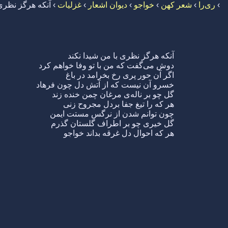
›
ری‌را
›
شعر کهن
›
خواجو
›
دیوان اشعار
›
غزلیات
›
آنکه هرگز نظری 
آنکه هرگز نظری با من شیدا نکند
دوش می‌گفت که من با تو وفا خواهم کرد
اگر آن حور پری رخ بخرامد در باغ
خسرو آن نیست که از آتش دل چون فرهاد
گل چو بر ناله‌ی مرغان چمن خنده زند
هر که را تیغ جفا بردل مجروح زنی
چون توانم شدن از نرگس مستت ایمن
گل خیری چو بر اطراف گلستان گذرم
هر که احوال دل غرقه بداند خواجو