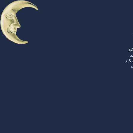
ند
د
کند
د