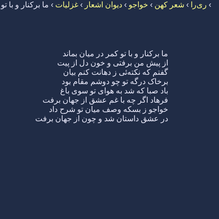
›
ری‌را
›
شعر کهن
›
خواجو
›
دیوان اشعار
›
غزلیات
›
ما برکنار و با تو
ما برکنار و با تو کمر در میان بماند
از پیش من برفتی و خون دل از پیت
گفتم که نکته‌ئی ز دهانت کنم بیان
برخاک درگه تو چو دوشم مقام بود
باد صبا که شد به هوای تو سوی باغ
فرهاد اگر چه با غم عشق از جهان برفت
خواجو ز بسکه وصف میان تو شرح داد
در عشق داستان شد و چون از جهان برفت