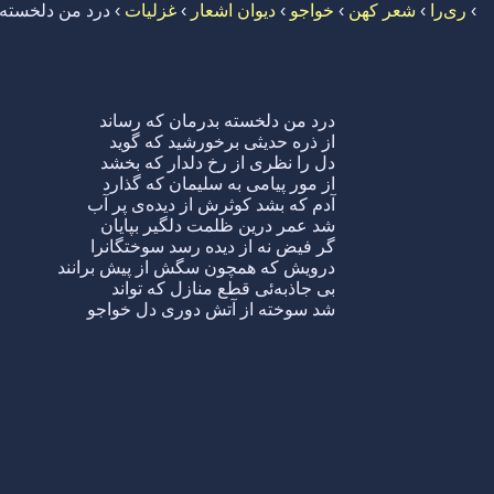
›
ری‌را
›
شعر کهن
›
خواجو
›
دیوان اشعار
›
غزلیات
›
درد من دلخسته 
درد من دلخسته بدرمان که رساند
از ذره حدیثی برخورشید که گوید
دل را نظری از رخ دلدار که بخشد
از مور پیامی به سلیمان که گذارد
آدم که بشد کوثرش از دیده‌ی پر آب
شد عمر درین ظلمت دلگیر بپایان
گر فیض نه از دیده رسد سوختگانرا
درویش که همچون سگش از پیش برانند
بی جاذبه‌ئی قطع منازل که تواند
شد سوخته از آتش دوری دل خواجو