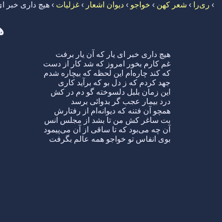
›
ری‌را
›
شعر کهن
›
خواجو
›
دیوان اشعار
›
غزلیات
›
هیچ داری خبر ای
ه
هیچ داری خبر ای یار که آن یار برفت
غم کارم بخور امروز که شد کار از دست
که کند چاره‌ام این لحظه که بیچاره شدم
جهد کردم که ز دل بو که برآید کاری
این زمان بلبل دلسوخته گو دم در کش
درد بیمار عجب گر بدوائی برسد
همچو آن فتنه که دیوانه‌ام از رفتارش
بت ساغر کش من تا بشد از مجلس انس
آن چه می‌بود که تا ساقی از آن می‌پیمود
بوی انفاس تو خواجو همه عالم بگرفت