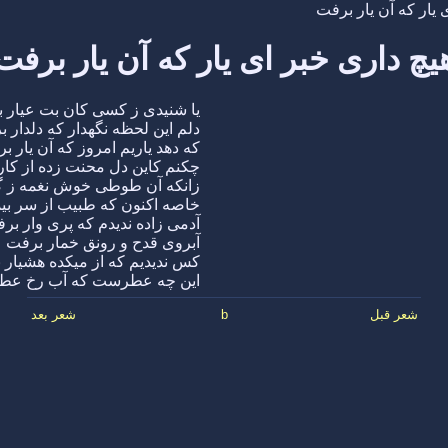
 یار که آن یار برفت
یچ داری خبر ای یار که آن یار برفت
یا شنیدی ز کسی کان بت عیار 
دلم این لحظه نگهدار که دلدار 
که دهد یاریم امروز که آن یار ب
چکنم کاین دل محنت زده از کار
زانکه آن طوطی خوش نغمه ز گ
خاصه اکنون که طبیب از سر بی
آدمی زاده ندیدم که پری وار بر
آبروی قدح و رونق خمار برفت
کس ندیدیم که از میکده هشیار 
این چه عطرست که آب رخ عطا
شعر قبل
b
شعر بعد