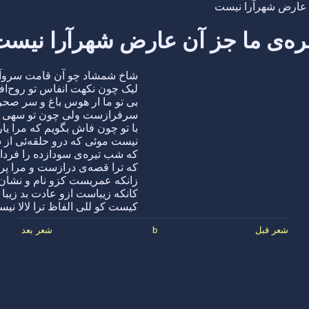
 عارض شهرآرا نیست
ره‌ی ما جز آن عارض شهرآرا نیست
شاخ شمشاد چو آن قامت سروآ
لیک چون نکهت انفاس تو روح‌اف
بی تو ما ار هوس باغ و سر صح
سرفرازست ولی چون تو سهی با
با تو چون فاش بگویم که مرا یا
نیست موئی که درو حلقه‌ئی از
که شب تیره‌ی سودازده را فردا
که ترا قصه‌ی درازست و مرا پر
زانکه عمریست کزو نام و نشان 
کانکه زیباست ازو عادت بد زیبا
کیست کو للی الفاظ ترا لالا نی
شعر قبل
b
شعر بعد