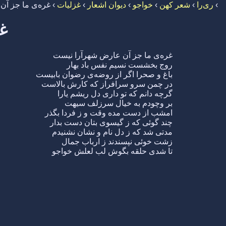
›
ری‌را
›
شعر کهن
›
خواجو
›
دیوان اشعار
›
غزلیات
›
غره‌ی ما جز آن
غ
غره‌ی ما جز آن عارض شهرآرا نیست
روج بخشست نسیم نفس باد بهار
باغ و صحرا اگر از روضه‌ی رضوان بابیست
در چمن سرو سرافراز که کارش بالاست
گرچه دانم که تو داری دل ریشم یارا
بر وچودم به خیال سرزلف سیهت
امشب از دست مده وقت و ز فردا بگذر
چند گوئی که ز گیسوی بتان دست بدار
مدتی شد که ز دل نام و نشان نشنیدم
زشت خوئی نپسندند ز ارباب جمال
تا شدی حلقه بگوش لب لعلش خواجو