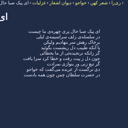
›
ری‌را
›
شعر کهن
›
خواجو
›
دیوان اشعار
›
غزلیات
›
ای پیک صبا حال
ای
ای پیک صبا حال پری چهره‌ی ما چیست
در سلسله‌ی زلف سراسیمه‌ی لیلی
برخاک رهش سر بنهادیم ولیکن
با آنکه طبیب دل ریشست بگوئید
گر زانکه نرنجیده‌ئی از ما بخطائی
چون دل ز پیت رفت و خطا کرد سزا یافت
گر تیغ زنی ور بنوازی بمرادت
دی نرگست از عربده می‌گفت که خواجو
در حضرت سلطان چمن چون همه بادست