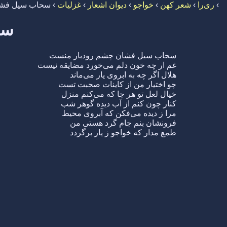
›
ری‌را
›
شعر کهن
›
خواجو
›
دیوان اشعار
›
غزلیات
›
سحاب سیل فشا
سح
سحاب سیل فشان چشم رودبار منست
غم ار چه خون دلم می‌خورد مضایقه نیست
هلال اگر چه به ابروی یار می‌ماند
چو اختیار من از کاینات صحبت تست
خیال لعل تو هر جا که می‌کنم منزل
کنار چون کنم از آب دیده گوهر شب
مرا ز دیده می‌فکن که آبروی محیط
فرونشان بنم جام گرد هستی من
طمع مدار که خواجو ز یار برگردد