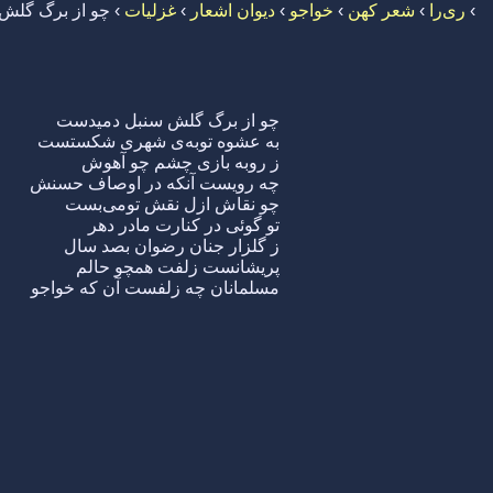
›
ری‌را
›
شعر کهن
›
خواجو
›
دیوان اشعار
›
غزلیات
›
چو از برگ گلش
چو از برگ گلش سنبل دمیدست
به عشوه توبه‌ی شهری شکستست
ز روبه بازی چشم چو آهوش
چه رویست آنکه در اوصاف حسنش
چو نقاش ازل نقش تومی‌بست
تو گوئی در کنارت مادر دهر
ز گلزار جنان رضوان بصد سال
پریشانست زلفت همچو حالم
مسلمانان چه زلفست آن که خواجو