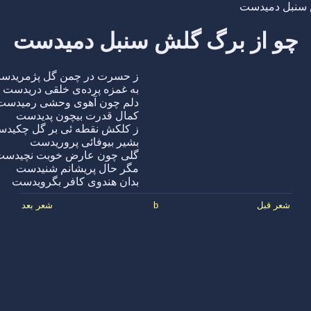
 سنبل دمیدست
چو از برگ گلش سنبل دمیدست
ز حسرت در چمن گل پژمریدس
به غمزه پرده‌ی خلقی دریدست
دلم چون آهوی وحشی رمیدست
کمال قدرت بیچون پدیدست
ز کلکش نقطه ئی بر گل چکید
بشیر بیوفائی پروریدست
گلی چون عارض خوبت نچیدست
مگر حال پریشانم شنیدست
بدان هندوی کافر بگرویدست
شعر قبل
b
شعر بعد