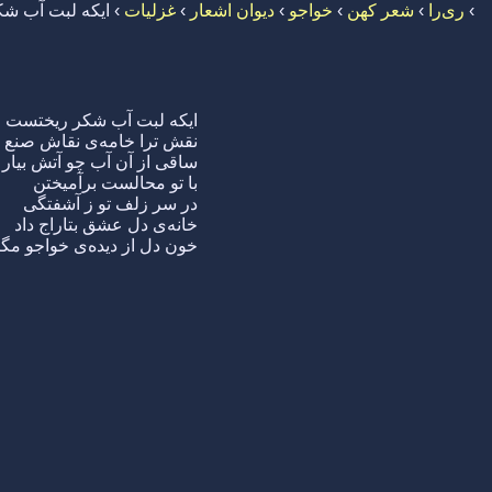
›
ری‌را
›
شعر کهن
›
خواجو
›
دیوان اشعار
›
غزلیات
›
ایکه لبت آب ش
ایکه لبت آب شکر ریختست
نقش ترا خامه‌ی نقاش صنع
ساقی از آن آب چو آتش بیار
با تو محالست برآمیختن
در سر زلف تو ز آشفتگی
خانه‌ی دل عشق بتاراج داد
خون دل از دیده‌ی خواجو مگ