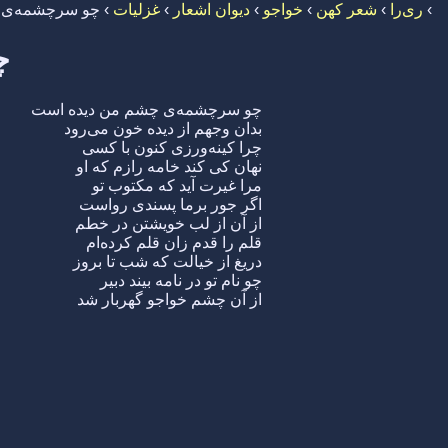
›
ری‌را
›
شعر کهن
›
خواجو
›
دیوان اشعار
›
غزلیات
›
چو سرچشمه‌ی 
چ
چو سرچشمه‌ی چشم من دیده است
بدان وجهم از دیده خون می‌رود
چرا کینه‌ورزی کنون با کسی
نهان کی کند خامه رازم که او
مرا غیرت آید که مکتوب تو
اگر جور برما پسندی رواست
از آن از لب خویشتن در خطم
قلم را قدم زان قلم کرده‌ام
دریغ از خیالت که شب تا بروز
چو نام تو در نامه بیند دبیر
از آن چشم خواجو گهربار شد