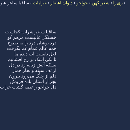
›
ری‌را
›
شعر کهن
›
خواجو
›
دیوان اشعار
›
غزلیات
›
ساقیا ساغر ش
ساقیا ساغر شراب کجاست
خستگی غالبست مرهم کو
درد نوشان درد را به صبوح
همه عالم غمام غم بگرفت
لعل نابست آب دیده ما
تا بکی اشک بر رخ افشانیم
بسکه آتش زبانه زد در دل
از تف سینه و بخار خمار
دلم از چنگ می‌رود بیرون
بجز از آستان باده فروش
دل خواجو ز غصه گشت خراب