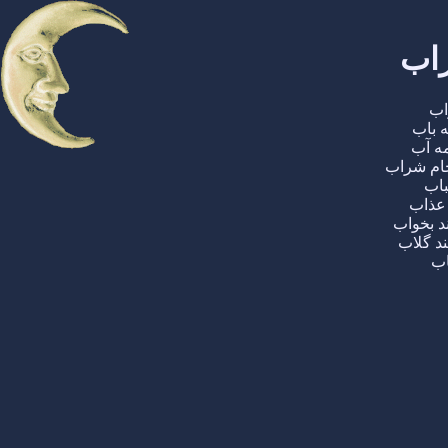
راب
اب
ه باب
مه آب
ام شراب
باب
 عذاب
 بخواب
د گلاب
اب