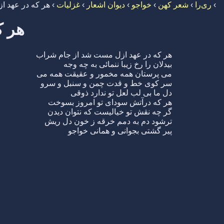
›
ری‌را
›
شعر کهن
›
خواجو
›
دیوان اشعار
›
غزلیات
›
هر که در عهد 
هر ک
هر که در عهد ازل مست شد از جام شراب
بیدلان را رخ زیبا ننمائی به چه وجه
می پرستان همه مخمور و عقیقت همه می
سر کوی خط و قدت چمن و سنبل و سرو
دل ما بی لب لعل تو ندارد ذوقی
هر که درآتش سودای تو امروز بسوخت
گر چه نقش تو خیالیست که نتوان دیدن
ترشود دم به دمم خرقه ز خون دل ریش
پیر گشتی بجوانی و همانی خواجو