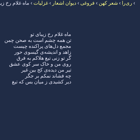
›
ری‌را
›
شعر کهن
›
فروغی
›
دیوان اشعار
›
غزلیات
›
ماه غلام رخ زیب
ماه غلام رخ زیبای تو
تن همه چشم است به صحن چمن
مجمع دل‌های پراکنده چیست
زاهد و اندیشه‌ی گیسوی حور
گر تو زنی تیغ هلاکم به فرق
روی من و خاک سر کوی عشق
تیر من دیده‌ی کج بین غیر
چه فشاند نمکم بر جگر
دیر کشیدی ز میان بس که تیغ