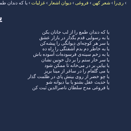
›
ری‌را
›
شعر کهن
›
فروغی
›
دیوان اشعار
›
غزلیات
›
یا که دندان طم
ی
یا که دندان طمع را از لب جانان بکن
یا به رسوایی قدم بگذار در بازار عشق
یا سر هر کوچه‌ای دیوانگی را پیشه‌کن
یا به خاطر دم بدم آشفتگی را راه ده
یا به زخم سینه‌ی فرسوده‌ات آسوده باش
یا سر خار ستم را بر دل خونین نشان
یا بیایی بر در می‌خانه تا ممکن شود
یا می گلفام را در ساغر از مینا بریز
یا چو خضر از روی بینش پای در ظلمت گذار
یا حدیث عقل بشنو یا بیا دیوانه شو
یا فروغی مدح سلطان ناصرالدین ثبت کن