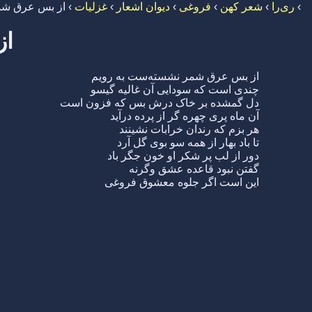
›
ری‌را
›
شعر کهن
›
فروغی
›
دیوان اشعار
›
غزلیات
›
از بس عرق شم
از
از بس عرق شمر نشسته‌ست به رویم
چندی است که سودایی آن غالیه گیسو
دل گمشده بر خاک درش بس که فزون است
آن ماه پری چهره گر از پرده درآید
هر بزم که رندان خرابات نشینند
تا باد بهار از همه سو بوی گل آرد
دور از لب پر شکر او خون جگر باد
گفتن نبود قاعده عشق وگرنه
این است اگر جلوه معشوق فروغی