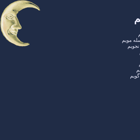
م
له مویم
نجویم
م
گویم