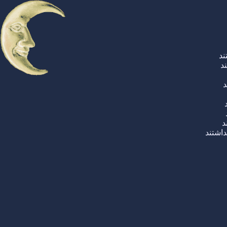
ند
د
د
د
اشتند