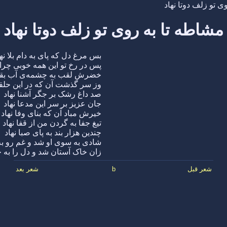
ی تو زلف دوتا نهاد
مشاطه تا به روی تو زلف دوتا نهاد
بس مرغ دل که پای به دام بلا نها
پس در رخ تو این همه خوبی چرا 
خضرش لقب به چشمه‌ی آب بقا 
وز سر گذشت آن که در این حلقه 
صد داغ رشک بر جگر آشنا نهاد
جان عزیز بر سر این مدعا نهاد
خیرش مباد آن که بنای وفا نهاد
تیغ جفا به گردن من از قفا نهاد
چندین هزار بند به پای صبا نهاد
شادی به سوی او شد و غم رو به 
زان خاک آستان شد و دل را به جا
شعر قبل
b
شعر بعد