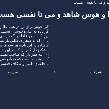
د و می تا نفسی هست
 و هوس شاهد و می تا نفسی هس
کی خوش‌تر از این در همه عا
گر باده به اندازه ننوشی عسس
زیرا که به هر قافله بانگ جر
یا آن که به صحرای طلب بار 
کافتاده در این بادیه هر سو ف
مشکن دل کس را که در این خ
ای آینه هش‌دار که صاحب نف
کس هیچ ندانست که فریادرس
تا حلقه‌ی دامی و شکاف قفس
شعر قبل
b
شعر بعد