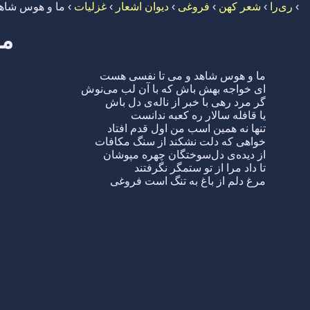
›
ری‌را
›
شعر کهن
›
فروغی
›
دیوان اشعار
›
غزلیات
›
ما و هوس شاه
ما
ما و هوس شاهد و می تا نفسی هست
ای خواجه بهش باش که با آن لب می‌نوش
گر مرد رهی با خبر از ناله‌ی دل باش
یا قافله سالار ره کعبه ندانست
تنها نه همین اسب من اول قدم افتاد
خواهی که دلت نشکند از سنگ مکافات
از دیده‌ی دل‌سوختگان چهره مپوشان
تا داد مرا از تو ستمگر نگرفتند
مرغ دلم از باغ به تنگ است فروغی